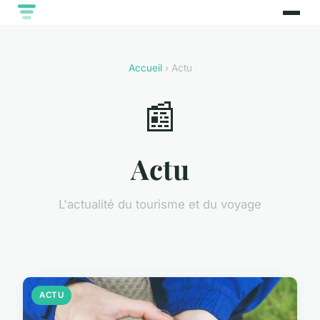
Accueil
› Actu
📰
Actu
L'actualité du tourisme et du voyage
ACTU