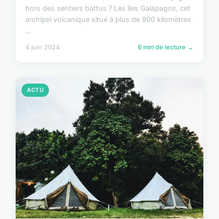
hors des sentiers battus ? Les îles Galápagos, cet
archipel volcanique situé à plus de 900 kilomètres
...
4 juin 2024
6 min de lecture →
ACTU