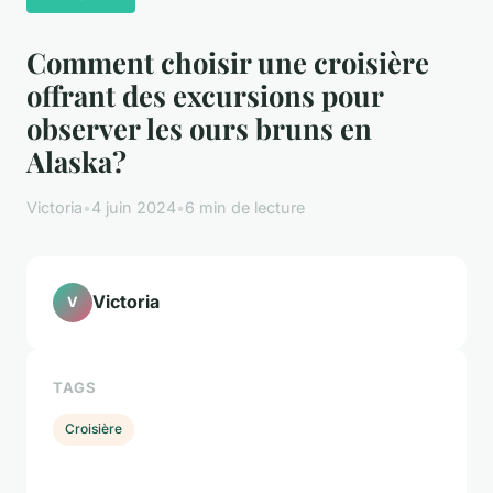
Comment choisir une croisière
offrant des excursions pour
observer les ours bruns en
Alaska?
Victoria
•
4 juin 2024
•
6 min de lecture
Victoria
V
TAGS
Croisière