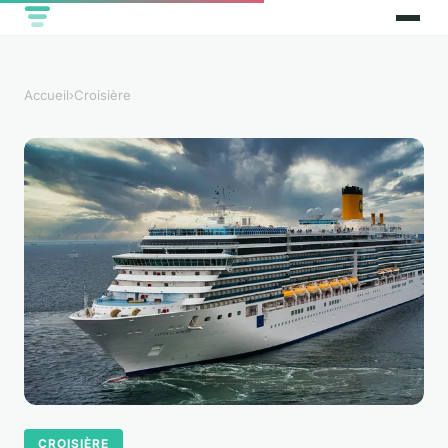
Accueil
›
Croisière
CROISIÈRE