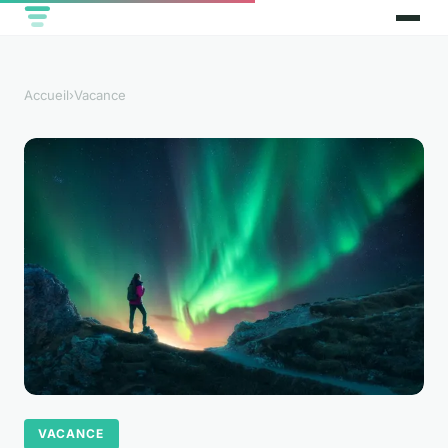
Accueil
›
Vacance
VACANCE