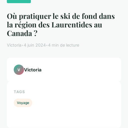
Où pratiquer le ski de fond dans
la région des Laurentides au
Canada ?
Victoria
•
4 juin 2024
•
4 min de lecture
Victoria
V
TAGS
Voyage